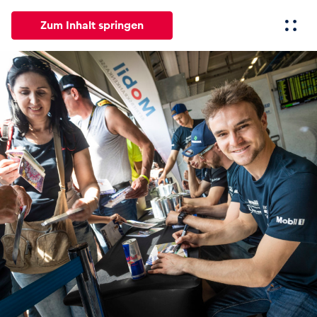
Zum Inhalt springen
Alle
News
Events
Erlebnisse
Seiten
Fahrze
News
Alle anzeigen
Events
Alle anzeigen