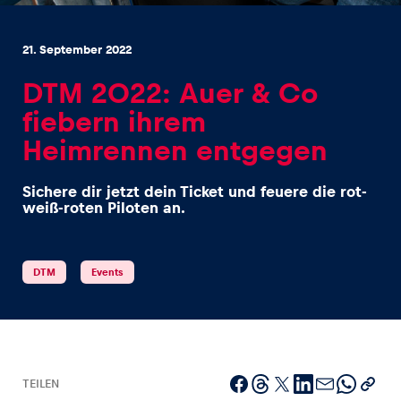
21. September 2022
DTM 2022: Auer & Co
fiebern ihrem
Erlebnisse
Heimrennen entgegen
Alle anzeigen
Sichere dir jetzt dein Ticket und feuere die rot-
weiß-roten Piloten an.
DTM
Events
Seiten
Alle anzeigen
TEILEN