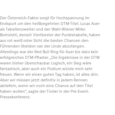
Der Österreich-Faktor sorgt für Hochspannung im
Endspurt um den heißbegehrten DTM-Titel. Lucas Auer
Fahrzeug
als Tabellenzweiter und der Wahl-Wiener Mirko
Alle anzeigen
Bortolotti, derzeit Viertbester der Punktetabelle, haben
aus rot-weiß-roter Sicht die besten Chancen den
Führenden Sheldon van der Linde abzufangen.
Allerdings war der Red Bull Ring für Auer bis dato kein
erfolgreiches DTM-Pflaster. „Die Ergebnisse in der DTM
waren bisher überschaubar. Logisch, ein Sieg wäre
fantastisch, aber auch ein Podium würde mich sehr
freuen. Wenn wir einen guten Tag haben, ist alles drin.
Business
Aber wir müssen jetzt definitiv in jedem Rennen
Alle anzeigen
abliefern, wenn wir noch eine Chance auf den Titel
haben wollen“, sagte der Tiroler in der Pre-Event-
Pressekonferenz.