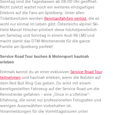
Sonntag sind die Tageskassen ab 08:00 Uhr geöffnet.
Nicht zuletzt wartet noch ein weiteres einzigartiges
Erlebnis auf die Fans am Spielberg: Unter allen
Ticketbesitzern werden
Renntaxifahrten verlost
, die es
wohl nur einmal im Leben gibt. Österreichs alpiner Ski-
Held Marcel Hirscher pilotiert diese höchstpersönlich
am Samstag und Sonntag in einem Audi R8 LMS und
macht damit das DTM-Wochenende für die ganze
Familie am Spielberg perfekt!
Service Road Tour buchen & Motorsport hautnah
erleben
Erstmals kannst du an einer exklusiven
Service Road Tour
teilnehmen
und hautnah erleben, wenn die Boliden auf
dem Red Bull Ring Gas geben. Du wirst mit einem
bereitgestellten Fahrzeug auf der Service Road um die
Rennstrecke gefahren – eine „Once in a Lifetime“-
Erfahrung, die sonst nur professionellen Fotografen und
wenigen Auserwählten vorbehalten ist.
Voranmeldungen für die Vormittagstouren unter