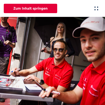
Zum Inhalt springen
Alle
News
Events
Erlebnisse
Seiten
Fahrze
News
Alle anzeigen
Events
Alle anzeigen