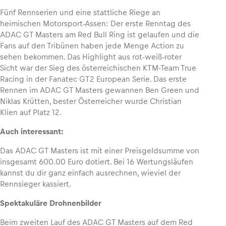
Fünf Rennserien und eine stattliche Riege an
heimischen Motorsport-Assen: Der erste Renntag des
ADAC GT Masters am Red Bull Ring ist gelaufen und die
Fans auf den Tribünen haben jede Menge Action zu
Fahrzeug
sehen bekommen. Das Highlight aus rot-weiß-roter
Alle anzeigen
Sicht war der Sieg des österreichischen KTM-Team True
Racing in der Fanatec GT2 European Serie. Das erste
Rennen im ADAC GT Masters gewannen Ben Green und
Niklas Krütten, bester Österreicher wurde Christian
Klien auf Platz 12.
Auch interessant:
Das ADAC GT Masters ist mit einer Preisgeldsumme von
Business
insgesamt 600.00 Euro dotiert. Bei 16 Wertungsläufen
Alle anzeigen
kannst du dir ganz einfach ausrechnen, wieviel der
Rennsieger kassiert.
Spektakuläre Drohnenbilder
Beim zweiten Lauf des ADAC GT Masters auf dem Red