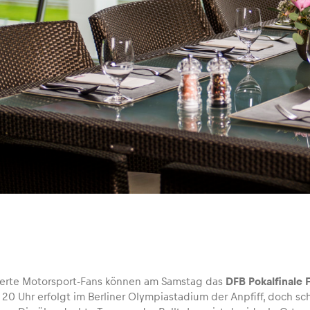
terte Motorsport-Fans können am Samstag das
DFB Pokalfinale F
20 Uhr erfolgt im Berliner Olympiastadium der Anpfiff, doch sch