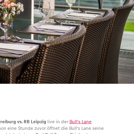
reiburg vs. RB Leipzig
live in der
Bull’s Lane
on eine Stunde zuvor öffnet die Bull’s Lane seine