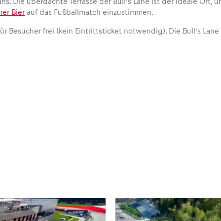
ans. Die überdachte Terrasse der Bull’s Lane ist der ideale Ort,
er Bier
auf das Fußballmatch einzustimmen.
t für Besucher frei (kein Eintrittsticket notwendig). Die Bull’s L