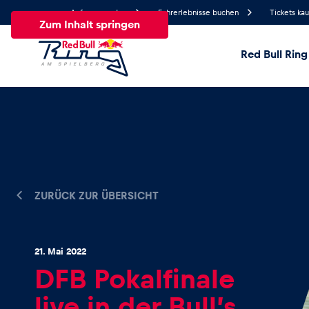
Anfrage senden
Fahrerlebnisse buchen
Tickets ka
Zum Inhalt springen
Red Bull Ring
18.1°
Temperatur
Alle
News
Events
Erlebnisse
Seiten
Fa
ZURÜCK ZUR ÜBERSICHT
News
Alle anzeigen
21. Mai 2022
DFB Pokalfinale
live in der Bull’s