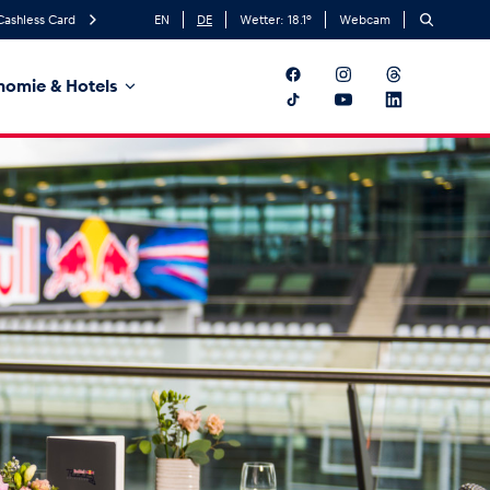
Cashless Card
EN
DE
Wetter:
18.1
°
Webcam
nomie & Hotels