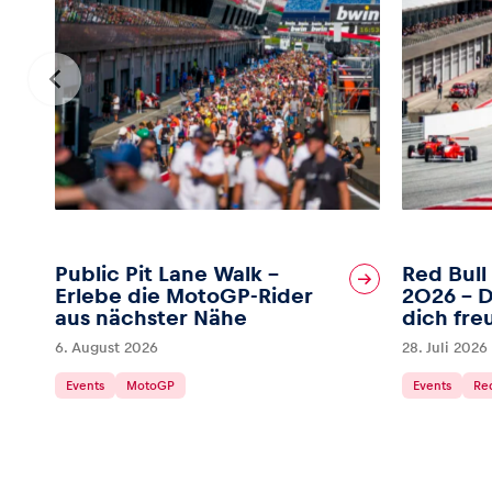
Fahrzeug
Alle anzeigen
Public Pit Lane Walk –
Red Bull
Business
Erlebe die MotoGP-Rider
2026 – D
aus nächster Nähe
dich fre
6. August 2026
28. Juli 2026
Alle anzeigen
Events
MotoGP
Events
Red