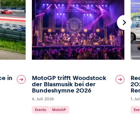
ce in
MotoGP trifft Woodstock
Red
der Blasmusik bei der
202
Bundeshymne 2026
Re
6. Juli 2026
1. Ju
Events
MotoGP
Eve