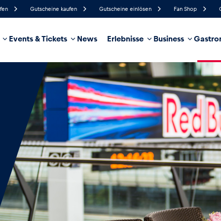
ufen
Gutscheine kaufen
Gutscheine einlösen
Fan Shop
Events & Tickets
News
Erlebnisse
Business
Gastro
93%
Luftfeuchtigkeit
7 km/h
Windgeschwindigkeit
43%
Regenwahrscheinlichkeit
Nordwest
Windrichtung
hrzeug
Business
Glossar