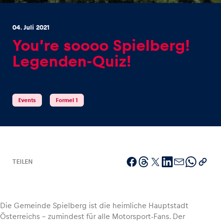
04. Juli 2021
You’re soooo Spielberg!
Legenden-Quiz!
Erlebnisse
Alle anzeigen
Events
Formel 1
TEILEN
Seiten
Alle anzeigen
Die Gemeinde Spielberg ist die heimliche Hauptstadt
Österreichs – zumindest für alle Motorsport-Fans. Der