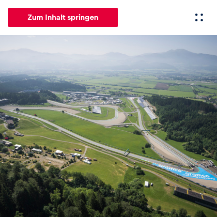
Zum Inhalt springen
Alle
News
Events
Erlebnisse
Seiten
Fahrze
News
Alle anzeigen
Events
Alle anzeigen