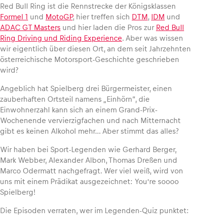
Red Bull Ring ist die Rennstrecke der Königsklassen
Formel 1
und
MotoGP
, hier treffen sich
DTM
,
IDM
und
ADAC GT Masters
und hier laden die Pros zur
Red Bull
Ring Driving und Riding Experience
. Aber was wissen
wir eigentlich über diesen Ort, an dem seit Jahrzehnten
Fahrzeug
österreichische Motorsport-Geschichte geschrieben
Alle anzeigen
wird?
Angeblich hat Spielberg drei Bürgermeister, einen
zauberhaften Ortsteil namens „Einhörn“, die
Einwohnerzahl kann sich an einem Grand-Prix-
Wochenende vervierzigfachen und nach Mitternacht
gibt es keinen Alkohol mehr… Aber stimmt das alles?
Business
Wir haben bei Sport-Legenden wie Gerhard Berger,
Alle anzeigen
Mark Webber, Alexander Albon, Thomas Dreßen und
Marco Odermatt nachgefragt. Wer viel weiß, wird von
uns mit einem Prädikat ausgezeichnet: You’re soooo
Spielberg!
Die Episoden verraten, wer im Legenden-Quiz punktet: