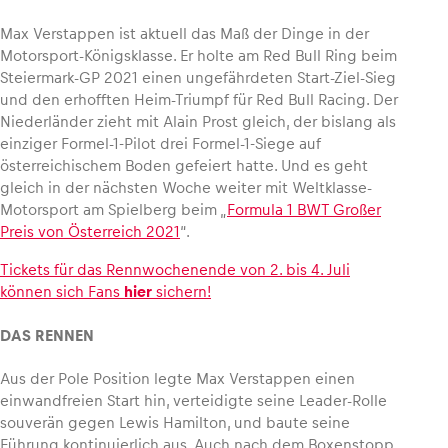
Max Verstappen ist aktuell das Maß der Dinge in der
Glossar
Motorsport-Königsklasse. Er holte am Red Bull Ring beim
Steiermark-GP 2021 einen ungefährdeten Start-Ziel-Sieg
Alle anzeigen
und den erhofften Heim-Triumpf für Red Bull Racing. Der
Niederländer zieht mit Alain Prost gleich, der bislang als
einziger Formel-1-Pilot drei Formel-1-Siege auf
österreichischem Boden gefeiert hatte. Und es geht
gleich in der nächsten Woche weiter mit Weltklasse-
Motorsport am Spielberg beim „
Formula 1 BWT Großer
Preis von Österreich 2021
“.
Tickets für das Rennwochenende von 2. bis 4. Juli
können sich Fans
hier
sichern!
DAS RENNEN
Aus der Pole Position legte Max Verstappen einen
einwandfreien Start hin, verteidigte seine Leader-Rolle
souverän gegen Lewis Hamilton, und baute seine
Führung kontinuierlich aus. Auch nach dem Boxenstopp