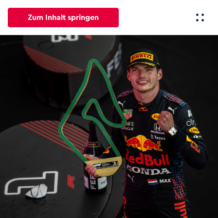
Zum Inhalt springen
Alle
News
Events
Erlebnisse
Seiten
Fahrze
News
Alle anzeigen
Events
Alle anzeigen