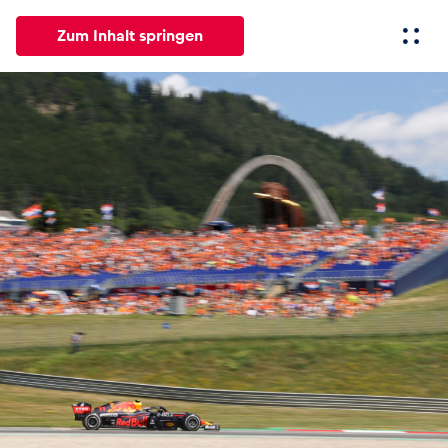
Zum Inhalt springen
Alle
News
Events
Erlebnisse
Seiten
Fahrze
News
Alle anzeigen
Events
Alle anzeigen