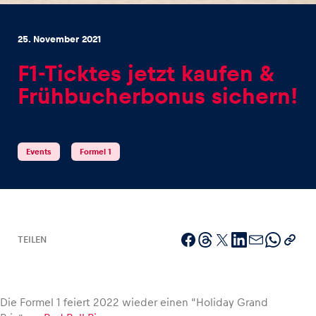
25. November 2021
F1-Ticktes jetzt kaufen &
Frühbucherbonus sichern!
Erlebnisse
Alle anzeigen
Events
Formel 1
TEILEN
Seiten
Alle anzeigen
Die Formel 1 feiert 2022 wieder einen “Holiday Grand