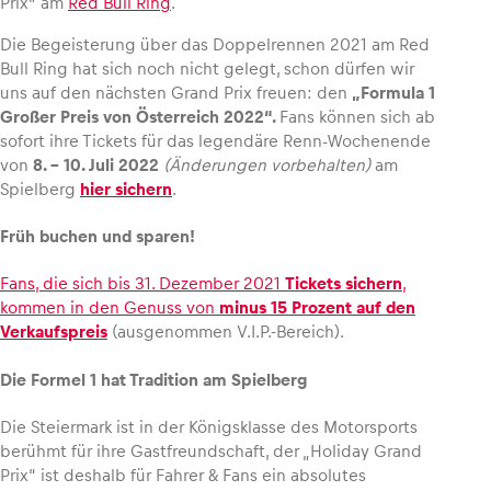
Prix” am
Red Bull Ring
.
Die Begeisterung über das Doppelrennen 2021 am Red
Bull Ring hat sich noch nicht gelegt, schon dürfen wir
uns auf den nächsten Grand Prix freuen: den
„Formula 1
Fahrzeug
Großer Preis von Österreich 2022“.
Fans können sich ab
sofort ihre Tickets für das legendäre Renn-Wochenende
Alle anzeigen
von
8. – 10. Juli 2022
(Änderungen vorbehalten)
am
Spielberg
hier sichern
.
Früh buchen und sparen!
Fans, die sich bis 31. Dezember 2021
Tickets sichern
,
kommen in den Genuss von
minus 15 Prozent auf den
Business
Verkaufspreis
(ausgenommen V.I.P.-Bereich).
Alle anzeigen
Die Formel 1 hat Tradition am Spielberg
Die Steiermark ist in der Königsklasse des Motorsports
berühmt für ihre Gastfreundschaft, der „Holiday Grand
Prix“ ist deshalb für Fahrer & Fans ein absolutes