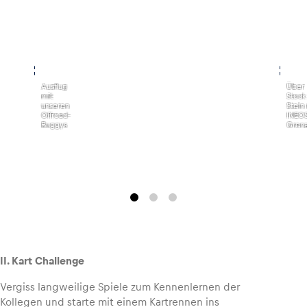
Glossar
Alle anzeigen
,
,
Ausflug
Über
mit
Stock
unseren
Stein
Offroad-
INEO
Buggys
Grena
II. Kart Challenge
Vergiss langweilige Spiele zum Kennenlernen der
Kollegen und starte mit einem Kartrennen ins