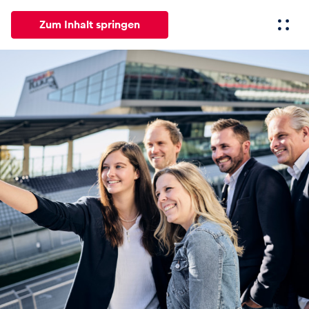
Zum Inhalt springen
Alle
News
Events
Erlebnisse
Seiten
Fahrze
News
Alle anzeigen
Events
Alle anzeigen