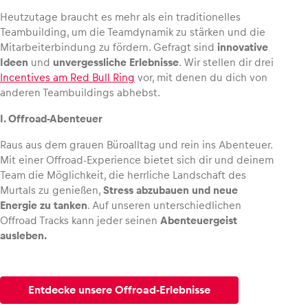
Heutzutage braucht es mehr als ein traditionelles
Teambuilding, um die Teamdynamik zu stärken und die
Mitarbeiterbindung zu fördern. Gefragt sind
innovative
Ideen
und
unvergessliche Erlebnisse
. Wir stellen dir drei
Fahrzeug
Incentives am Red Bull Ring
vor, mit denen du dich von
Alle anzeigen
anderen Teambuildings abhebst.
I. Offroad-Abenteuer
Raus aus dem grauen Büroalltag und rein ins Abenteuer.
Mit einer Offroad-Experience bietet sich dir und deinem
Team die Möglichkeit, die herrliche Landschaft des
Murtals zu genießen,
Stress abzubauen und neue
Energie zu tanken
. Auf unseren unterschiedlichen
Business
Offroad Tracks kann jeder seinen
Abenteuergeist
Alle anzeigen
ausleben.
Entdecke unsere Offroad-Erlebnisse