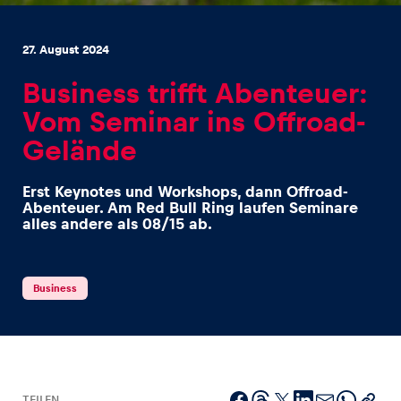
27. August 2024
Business trifft Abenteuer:
Vom Seminar ins Offroad-
Erlebnisse
Gelände
Alle anzeigen
Erst Keynotes und Workshops, dann Offroad-
Abenteuer. Am Red Bull Ring laufen Seminare
alles andere als 08/15 ab.
Business
Seiten
Alle anzeigen
TEILEN