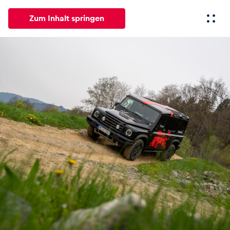
Zum Inhalt springen
Alle
News
Events
Erlebnisse
Seiten
Fahrze
News
Alle anzeigen
Events
Alle anzeigen