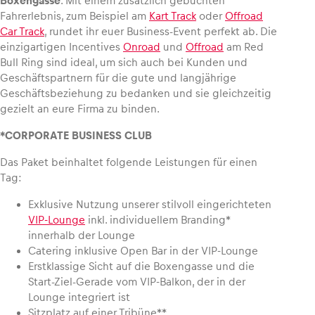
Boxengasse
. Mit einem zusätzlich gebuchten
Fahrerlebnis, zum Beispiel am
Kart Track
oder
Offroad
Car Track
, rundet ihr euer Business-Event perfekt ab. Die
Glossar
einzigartigen Incentives
Onroad
und
Offroad
am Red
Alle anzeigen
Bull Ring sind ideal, um sich auch bei Kunden und
Geschäftspartnern für die gute und langjährige
Geschäftsbeziehung zu bedanken und sie gleichzeitig
gezielt an eure Firma zu binden.
*CORPORATE BUSINESS CLUB
Das Paket beinhaltet folgende Leistungen für einen
Tag:
Exklusive Nutzung unserer stilvoll eingerichteten
VIP-Lounge
inkl. individuellem Branding*
innerhalb der Lounge
Catering inklusive Open Bar in der VIP-Lounge
Erstklassige Sicht auf die Boxengasse und die
Start-Ziel-Gerade vom VIP-Balkon, der in der
Lounge integriert ist
Sitzplatz auf einer Tribüne**