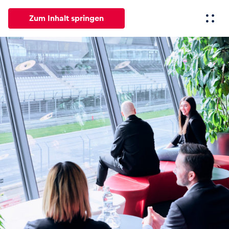
Zum Inhalt springen
Alle
News
Events
Erlebnisse
Seiten
Fahrze
News
Alle anzeigen
Events
Alle anzeigen