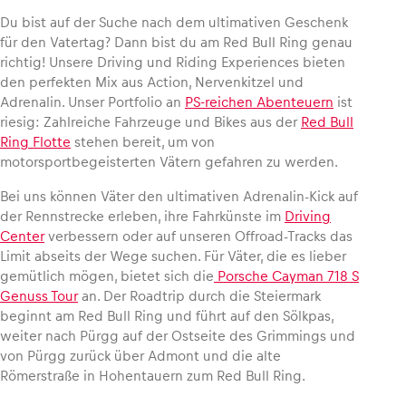
Du bist auf der Suche nach dem ultimativen Geschenk
für den Vatertag? Dann bist du am Red Bull Ring genau
richtig! Unsere Driving und Riding Experiences bieten
den perfekten Mix aus Action, Nervenkitzel und
Fahrzeug
Adrenalin. Unser Portfolio an
PS-reichen Abenteuern
ist
Alle anzeigen
riesig: Zahlreiche Fahrzeuge und Bikes aus der
Red Bull
Ring Flotte
stehen bereit, um von
motorsportbegeisterten Vätern gefahren zu werden.
Bei uns können Väter den ultimativen Adrenalin-Kick auf
der Rennstrecke erleben, ihre Fahrkünste im
Driving
Center
verbessern oder auf unseren Offroad-Tracks das
Limit abseits der Wege suchen. Für Väter, die es lieber
Business
gemütlich mögen, bietet sich die
Porsche Cayman 718 S
Genuss Tour
an. Der Roadtrip durch die Steiermark
Alle anzeigen
beginnt am Red Bull Ring und führt auf den Sölkpas,
weiter nach Pürgg auf der Ostseite des Grimmings und
von Pürgg zurück über Admont und die alte
Römerstraße in Hohentauern zum Red Bull Ring.