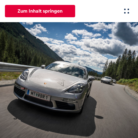
Zum Inhalt springen
Alle
News
Events
Erlebnisse
Seiten
Fahrze
News
Alle anzeigen
Events
Alle anzeigen