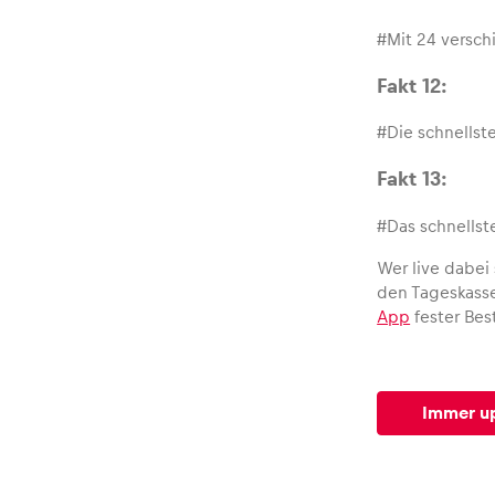
#Mit 24 versch
Glossar
Fakt 12:
#Die schnellst
Alle anzeigen
Fakt 13:
#Das schnellst
Wer live dabei
den Tageskasse
App
fester Bes
Immer up