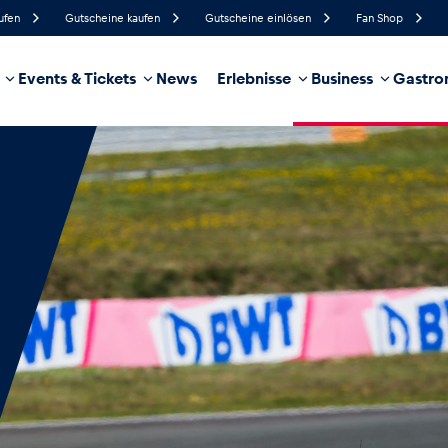
ufen
Gutscheine kaufen
Gutscheine einlösen
Fan Shop
Events & Tickets
News
Erlebnisse
Business
Gastro
43%
Luftfeuchtigkeit
12 km/h
Windgeschwindigkeit
21%
Regenwahrscheinlichkeit
Nordost
Windrichtung
hrzeug
Business
Glossar