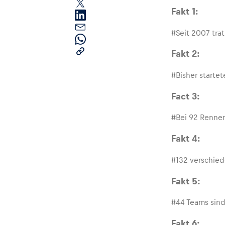
Fakt 1:
#Seit 2007
tra
Fakt 2:
#Bisher starte
Seiten
Fact 3:
#Bei
9
2 Renne
Alle anzeigen
Fakt 4:
#132 verschiede
Fakt 5:
#44 Teams sind
Fakt 6: