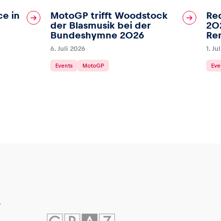
ce in
MotoGP trifft Woodstock
Red
der Blasmusik bei der
202
Bundeshymne 2026
Re
6. Juli 2026
1. Ju
Events
MotoGP
Eve