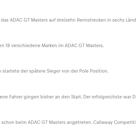
t das ADAC GT Masters auf dreizehn
Renn
strecken
in
sechs Länd
ten
18 verschiedene Marken
im ADAC
GT Masters.
n
startete der spätere
Sieger von der
Pole
­
Position.
ne Fahrer gingen bisher an den Start. Der erfolgreichste war Da
 schon beim ADAC GT Masters angetreten. Callaway Competitio