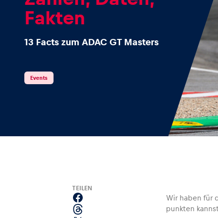
Fakten
13 Facts zum ADAC GT Masters
Events
Events
Alle anzeigen
Erlebnisse
TEILEN
Wir haben für 
punkten kannst
Alle anzeigen