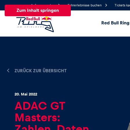
Anfrage senden
Fahrerlebnisse buchen
Tickets ka
Zum Inhalt springen
Red Bull Ring
26°
Temperatur
Alle
News
Events
Erlebnisse
Seiten
Fa
ZURÜCK ZUR ÜBERSICHT
News
20. Mai 2022
ADAC GT
Alle anzeigen
Masters:
Zahlen, Daten,