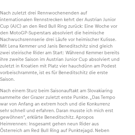
Nach zuletzt drei Rennwochenenden auf
internationalen Rennstrecken kehrt der Austrian Junior
Cup (AJC) an den Red Bull Ring zurück: Eine Woche vor
Fahrzeug
den MotoGP-Superstars absolviert die heimische
Alle anzeigen
Nachwuchsrennserie drei Läufe vor heimischer Kulisse.
Mit Lena Kemmer und Janis Beneditschitz sind gleich
zwei steirische Rider am Start: Während Kemmer bereits
ihre zweite Saison im Austrian Junior Cup absolviert und
zuletzt in Kroatien mit Platz vier hauchdünn am Podest
vorbeischrammte, ist es für Beneditschitz die erste
Saison.
Business
Nach einem Sturz beim Saisonauftakt am Slovakiaring
sammelte der Grazer zuletzt erste Punkte. „Das Tempo
Alle anzeigen
war von Anfang an extrem hoch und die Konkurrenz
sehr schnell und erfahren. Daran musste ich mich erst
gewöhnen“, erklärte Beneditschitz. Apropos
Heimrennen: Insgesamt gehen neun Rider aus
Österreich am Red Bull Ring auf Punktejagd. Neben