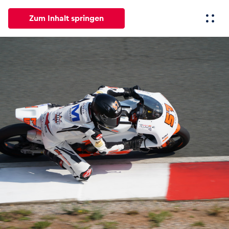
Zum Inhalt springen
Alle
News
Events
Erlebnisse
Seiten
Fahrze
News
Alle anzeigen
Events
Alle anzeigen