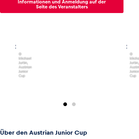
Informationen und Anmeldung auf der
Seite des Veranstalters
,
,
©
©
Michael
Micha
Jurtin,
Jurtin,
Austrian
Austr
Junior
Junior
Cup
Cup
Über den Austrian Junior Cup