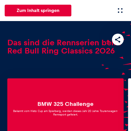
Zum Inhalt springen
Alle
News
Events
Erlebnisse
Seiten
Fahrze
Das sind die Rennserien beim
Red Bull Ring Classics 2026
News
Alle anzeigen
BMW 325 Challenge
Bekannt vom Histo Cup am Spielberg, werden dieses Jahr 20 Jahre Tourenwagen-
Rennsport gefeiert.
Events
Alle anzeigen