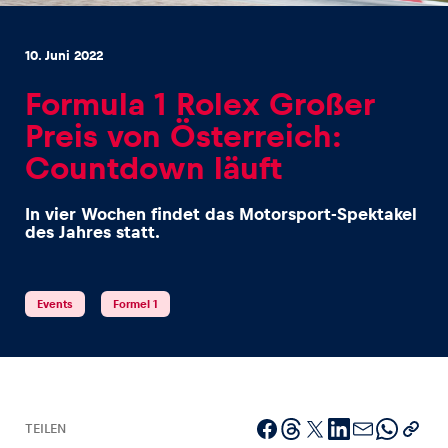
10. Juni 2022
Formula 1 Rolex Großer
Preis von Österreich:
Erlebnisse
Countdown läuft
Alle anzeigen
In vier Wochen findet das Motorsport-Spektakel
des Jahres statt.
Events
Formel 1
Seiten
Alle anzeigen
TEILEN