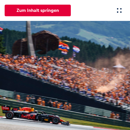
Zum Inhalt springen
Alle
News
Events
Erlebnisse
Seiten
Fahrze
News
Alle anzeigen
Events
Alle anzeigen