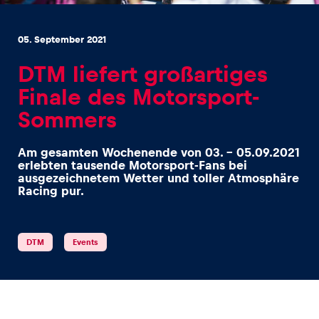
05. September 2021
DTM liefert großartiges
Finale des Motorsport-
Erlebnisse
Sommers
Alle anzeigen
Am gesamten Wochenende von 03. - 05.09.2021
erlebten tausende Motorsport-Fans bei
ausgezeichnetem Wetter und toller Atmosphäre
Racing pur.
DTM
Events
Seiten
Alle anzeigen