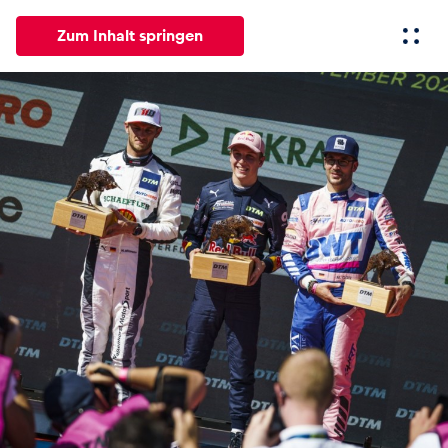
Zum Inhalt springen
Alle
News
Events
Erlebnisse
Seiten
Fahrze
News
Alle anzeigen
Events
Alle anzeigen