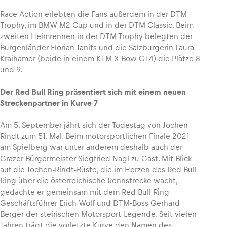
Race-Action erlebten die Fans außerdem in der DTM
Trophy, im BMW M2 Cup und in der DTM Classic. Beim
zweiten Heimrennen in der DTM Trophy belegten der
Burgenländer Florian Janits und die Salzburgerin Laura
Kraihamer (beide in einem KTM X-Bow GT4) die Plätze 8
und 9.
Der Red Bull Ring präsentiert sich mit einem neuen
Streckenpartner in Kurve 7
Am 5. September jährt sich der Todestag von Jochen
Rindt zum 51. Mal. Beim motorsportlichen Finale 2021
am Spielberg war unter anderem deshalb auch der
Grazer Bürgermeister Siegfried Nagl zu Gast. Mit Blick
auf die Jochen-Rindt-Büste, die im Herzen des Red Bull
Ring über die österreichische Rennstrecke wacht,
gedachte er gemeinsam mit dem Red Bull Ring
Geschäftsführer Erich Wolf und DTM-Boss Gerhard
Berger der steirischen Motorsport-Legende. Seit vielen
Jahren trägt die vorletzte Kurve den Namen des