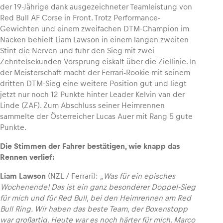
der 19-Jährige dank ausgezeichneter Teamleistung von
Red Bull AF Corse in Front. Trotz Performance-
Gewichten und einem zweifachen DTM-Champion im
Nacken behielt Liam Lawson in einem langen zweiten
Stint die Nerven und fuhr den Sieg mit zwei
Zehntelsekunden Vorsprung eiskalt über die Ziellinie. In
der Meisterschaft macht der Ferrari-Rookie mit seinem
dritten DTM-Sieg eine weitere Position gut und liegt
jetzt nur noch 12 Punkte hinter Leader Kelvin van der
Linde (ZAF). Zum Abschluss seiner Heimrennen
sammelte der Österreicher Lucas Auer mit Rang 5 gute
Punkte.
Die Stimmen der Fahrer bestätigen, wie knapp das
Rennen verlief:
Liam Lawson
(NZL / Ferrari):
„Was für ein episches
Wochenende! Das ist ein ganz besonderer Doppel-Sieg
für mich und für Red Bull, bei den Heimrennen am Red
Bull Ring. Wir haben das beste Team, der Boxenstopp
war großartig. Heute war es noch härter für mich. Marco