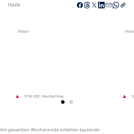
TEILEN
,
,
©Philip
©Phil
Fahrzeug
Platzer
Platz
Alle anzeigen
Business
DTM 2021 | Red Bull Ring
D
Alle anzeigen
Am gesamten Wochenende erlebten tausende