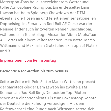
Motorsport-Fans bei ausgezeichnetem Wetter und
toller Atmosphäre Racing pur. Ein entfesselter Liam
Lawson hat beim Spielberg-Showdown der DTM
Glossar
ebenfalls die Hosen an und feiert einen sensationellen
Alle anzeigen
Doppelsieg. Im Ferrari von Red Bull AF Corse war der
Neuseeländer auch im zweiten Rennen unschlagbar,
während sein Teamkollege Alexander Albon (AlphaTauri
AF Corse) mit einem Reifenschaden Pech hatte. Marco
Wittmann und Maximilian Götz fuhren knapp auf Platz 2
und 3.
Impressionen vom Rennsonntag
Packende Race-Action bis zum Schluss
Seite an Seite mit Pole Setter Marco Wittmann preschte
der Samstags-Sieger Liam Lawson ins zweite DTM
Rennen am Red Bull Ring. Die beiden Top-Piloten
schenkten einander nichts. Bis zum Boxenstopp konnte
der Deutsche die Führung verteidigen. Mit dem
Reifenwechsel eine Runde nach Wittmann setzte sich