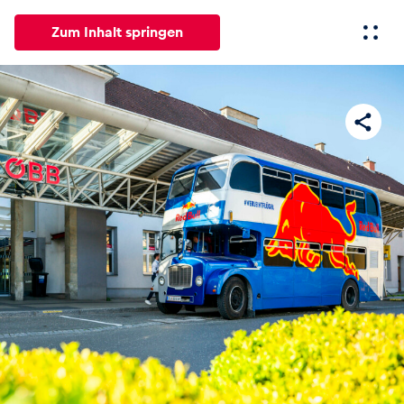
Zum Inhalt springen
Alle
News
Events
Erlebnisse
Seiten
Fahrze
News
Alle anzeigen
Events
Alle anzeigen