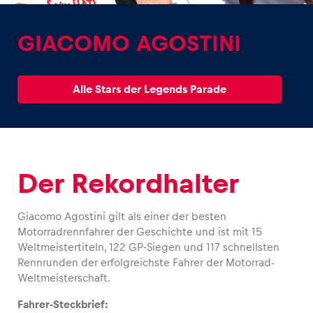
GIACOMO AGOSTINI
Alle Stars der Legends Parade
Erlebnisse
Alle anzeigen
Der Rekordhalter
Giacomo Agostini gilt als einer der besten
Motorradrennfahrer der Geschichte und ist mit 15
Seiten
Weltmeistertiteln, 122 GP-Siegen und 117 schnellsten
Rennrunden der erfolgreichste Fahrer der Motorrad-
Alle anzeigen
Weltmeisterschaft.
Fahrer-Steckbrief: