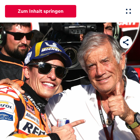
Zum Inhalt springen
Alle
News
Events
Erlebnisse
Seiten
Fahrze
News
Alle anzeigen
Events
Alle anzeigen