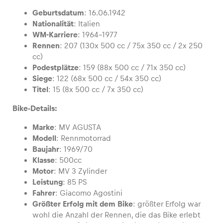
Geburtsdatum
: 16.06.1942
Nationalität
: Italien
WM-Karriere
: 1964-1977
Rennen
: 207 (130x 500 cc / 75x 350 cc / 2x 250
Fahrzeug
cc)
Alle anzeigen
Podestplätze
: 159 (88x 500 cc / 71x 350 cc)
Siege
: 122 (68x 500 cc / 54x 350 cc)
Titel
: 15 (8x 500 cc / 7x 350 cc)
Bike-Details:
Marke
: MV AGUSTA
Modell
: Rennmotorrad
Baujahr
: 1969/70
Business
Klasse
: 500cc
Alle anzeigen
Motor
: MV 3 Zylinder
Leistung
: 85 PS
Fahrer
: Giacomo Agostini
Größter Erfolg mit dem Bike
: größter Erfolg war
wohl die Anzahl der Rennen, die das Bike erlebt