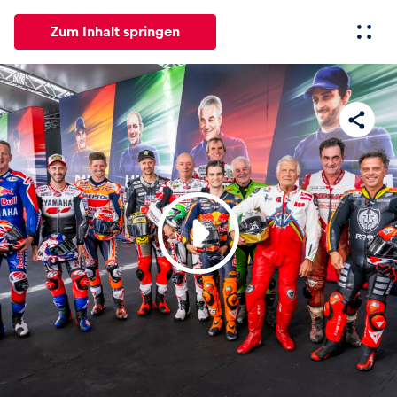
Zum Inhalt springen
Alle
News
Events
Erlebnisse
Seiten
Fahrze
News
Alle anzeigen
Events
Alle anzeigen