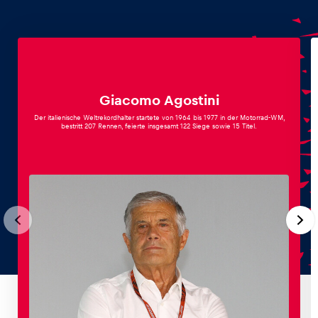
Glossar
Alle anzeigen
Giacomo Agostini
Der italienische Weltrekordhalter startete von 1964 bis 1977 in der Motorrad-WM,
bestritt 207 Rennen, feierte insgesamt 122 Siege sowie 15 Titel.