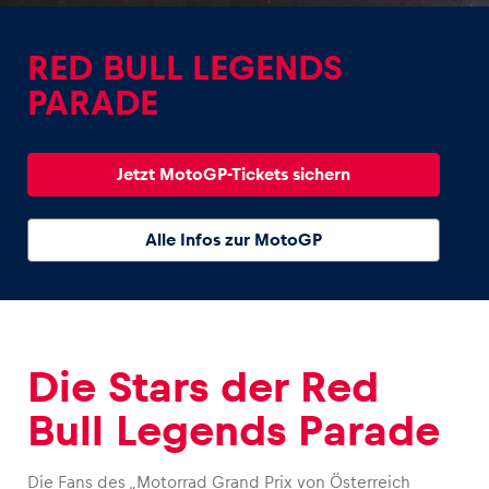
RED BULL LEGENDS
PARADE
Erlebnisse
Jetzt MotoGP-Tickets sichern
Alle anzeigen
Alle Infos zur MotoGP
Die Stars der Red
Seiten
Alle anzeigen
Bull Legends Parade
Die Fans des „Motorrad Grand Prix von Österreich