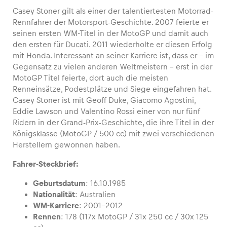
Casey Stoner gilt als einer der talentiertesten Motorrad-
Rennfahrer der Motorsport-Geschichte. 2007 feierte er
seinen ersten WM-Titel in der MotoGP und damit auch
den ersten für Ducati. 2011 wiederholte er diesen Erfolg
Fahrzeug
mit Honda. Interessant an seiner Karriere ist, dass er – im
Alle anzeigen
Gegensatz zu vielen anderen Weltmeistern – erst in der
MotoGP Titel feierte, dort auch die meisten
Renneinsätze, Podestplätze und Siege eingefahren hat.
Casey Stoner ist mit Geoff Duke, Giacomo Agostini,
Eddie Lawson und Valentino Rossi einer von nur fünf
Ridern in der Grand-Prix-Geschichte, die ihre Titel in der
Königsklasse (MotoGP / 500 cc) mit zwei verschiedenen
Herstellern gewonnen haben.
Business
Fahrer-Steckbrief:
Alle anzeigen
Geburtsdatum
: 16.10.1985
Nationalität
: Australien
WM-Karriere
: 2001-2012
Rennen
: 178 (117x MotoGP / 31x 250 cc / 30x 125