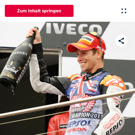
Zum Inhalt springen
Alle
News
Events
Erlebnisse
Seiten
Fahrze
News
Alle anzeigen
Events
Alle anzeigen