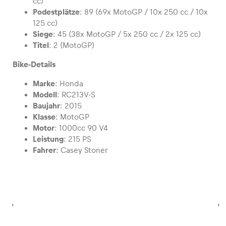
cc)
Podestplätze
: 89 (69x MotoGP / 10x 250 cc / 10x
125 cc)
Glossar
Siege
: 45 (38x MotoGP / 5x 250 cc / 2x 125 cc)
Alle anzeigen
Titel
: 2 (MotoGP)
Bike-Details
Marke
: Honda
Modell
: RC213V-S
Baujahr
: 2015
Klasse
: MotoGP
Motor
: 1000cc 90 V4
Leistung
: 215 PS
Fahrer
: Casey Stoner