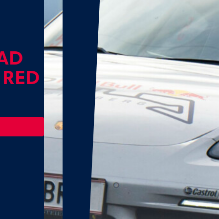
AD
 RED