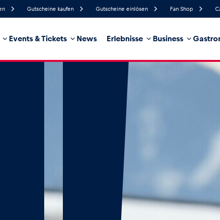
en
Gutscheine kaufen
Gutscheine einlösen
Fan Shop
C
Events & Tickets
News
Erlebnisse
Business
Gastro
70%
Luftfeuchtigkeit
12 km/h
Windgeschwindigkeit
35%
Regenwahrscheinlichkeit
West
Windrichtung
hrzeug
Business
Glossar