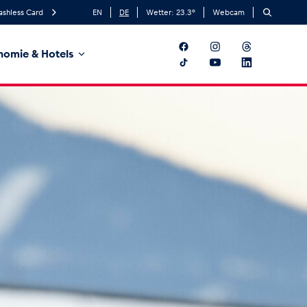
ashless Card
EN
DE
Wetter:
23.3
°
Webcam
nomie & Hotels