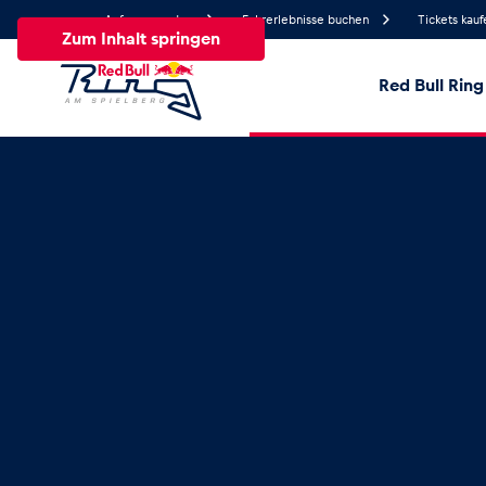
Anfrage senden
Fahrerlebnisse buchen
Tickets kauf
Zum Inhalt springen
Red Bull Ring
23.3°
Temperatur
Alle
News
Events
Erlebnisse
Seiten
Fa
News
Alle anzeigen