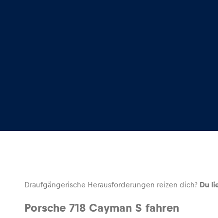
Draufgängerische Herausforderungen reizen dich?
Du li
Porsche 718 Cayman S fahren