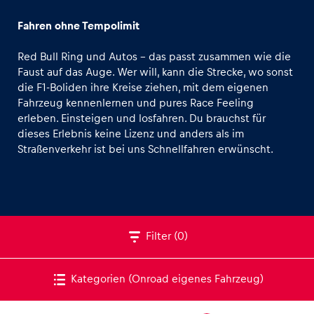
NASCAR
Fahren ohne Tempolimit
Formel 4
Red Bull Ring und Autos – das passt zusammen wie die
Formel Renault 3.5
Faust auf das Auge. Wer will, kann die Strecke, wo sonst
Kart
die F1-Boliden ihre Kreise ziehen, mit dem eigenen
Fahrzeug kennenlernen und pures Race Feeling
Erlebnisse
INEOS Grenadier
erleben. Einsteigen und losfahren. Du brauchst für
Alle anzeigen
Land Rover Defender
dieses Erlebnis keine Lizenz und anders als im
Straßenverkehr ist bei uns Schnellfahren erwünscht.
CFMOTO Offroad-Buggy
Onroad eigenes Fahrzeug
Offroad eigenes Fahrzeug
KTM Street Bike Selection
Filter
(0)
Seiten
Moto2
Alle anzeigen
Ohvale MiniGP
Kategorien
(Onroad eigenes Fahrzeug)
KTM Enduro Bike Selection