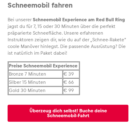
Schneemobil fahren
Bei unserer
Schneemobil Experience am Red Bull Ring
jagst du für 7, 15 oder 30 Minuten über die perfekt
Fahrzeug
präparierte Schneefläche. Unsere erfahrenen
Alle anzeigen
Instruktoren zeigen dir, wie du auf der „Schnee-Rakete“
coole Manöver hinlegst. Die passende Ausrüstung? Die
ist natürlich im Paket dabei!
Preise Schneemobil Experience
Bronze 7 Minuten
€ 39
Silber 15 Minuten
€ 66
Gold 30 Minuten
€ 99
Business
Alle anzeigen
Überzeug dich selbst! Buche deine
Schneemobil-Fahrt