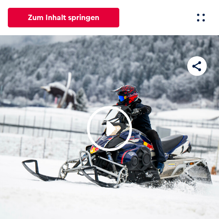
Zum Inhalt springen
Alle
News
Events
Erlebnisse
Seiten
Fahrze
News
Alle anzeigen
Events
Alle anzeigen