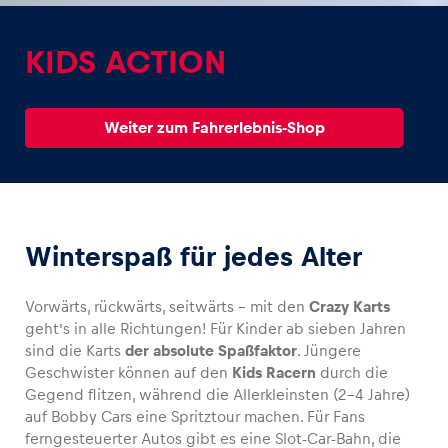
KIDS ACTION
Weiter zum Fahrerlebnis-Shop
Erlebnisse
Alle anzeigen
Winterspaß für jedes Alter
Vorwärts, rückwärts, seitwärts – mit den
Crazy Karts
geht’s in alle Richtungen! Für Kinder ab sieben Jahren
Seiten
sind die Karts
der absolute Spaßfaktor
. Jüngere
Geschwister können auf den
Kids Racern
durch die
Alle anzeigen
Gegend flitzen, während die Allerkleinsten (2-4 Jahre)
auf Bobby Cars eine Spritztour machen. Für Fans
ferngesteuerter Autos gibt es eine Slot-Car-Bahn, die