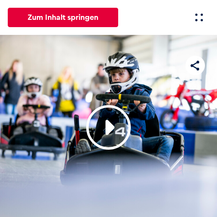
Zum Inhalt springen
Alle
News
Events
Erlebnisse
Seiten
Fahrze
News
Alle anzeigen
Events
Alle anzeigen