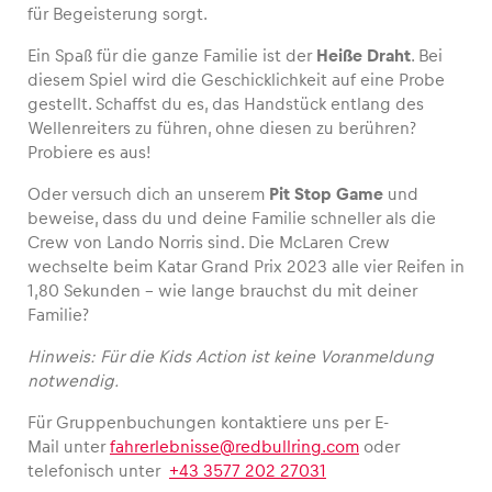
für Begeisterung sorgt.
Ein Spaß für die ganze Familie ist der
Heiße Draht
. Bei
diesem Spiel wird die Geschicklichkeit auf eine Probe
gestellt. Schaffst du es, das Handstück entlang des
Fahrzeug
Wellenreiters zu führen, ohne diesen zu berühren?
Alle anzeigen
Probiere es aus!
Oder versuch dich an unserem
Pit Stop Game
und
beweise, dass du und deine Familie schneller als die
Crew von Lando Norris sind. Die McLaren Crew
wechselte beim Katar Grand Prix 2023 alle vier Reifen in
1,80 Sekunden – wie lange brauchst du mit deiner
Familie?
Business
Hinweis: Für die Kids Action ist keine Voranmeldung
Alle anzeigen
notwendig.
Für Gruppenbuchungen kontaktiere uns per E-
Mail unter
fahrerlebnisse@redbullring.com
oder
telefonisch unter
+43 3577 202 27031