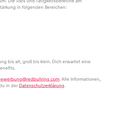
kum: Die Jobs und Tätigkeitsbereiche am
rstärkung in folgenden Bereichen:
ng bis alt, groß bis klein. Dich erwartet eine
enefits.
bewerbung@redbullring.com
. Alle Informationen,
du in der
Datenschutzerklärung
.