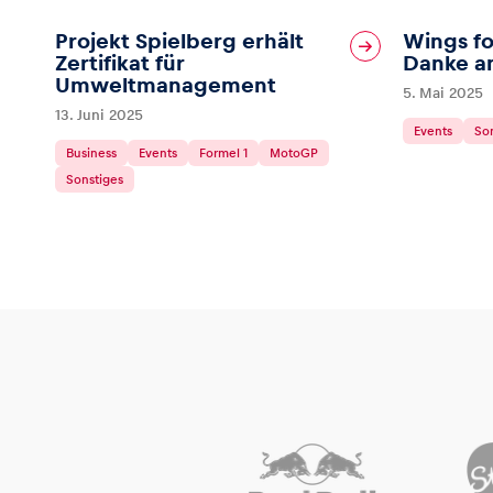
Projekt Spielberg erhält
Wings fo
Zertifikat für
Danke an
Glossar
Umweltmanagement
5. Mai 2025
13. Juni 2025
Events
So
Alle anzeigen
Business
Events
Formel 1
MotoGP
Sonstiges