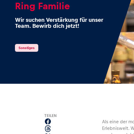
Ring Familie
Wir suchen Verstärkung für unser
Team. Bewirb dich jetzt!
Events
Sonstiges
Alle anzeigen
Erlebnisse
TEILEN
Als eine der m
Erlebniswelt. W
Alle anzeigen