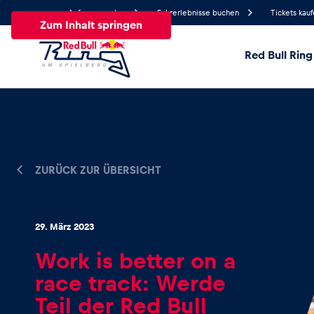
Anfrage senden
Fahrerlebnisse buchen
Tickets kau
Zum Inhalt springen
Red Bull Ring
22.3°
Temperatur
Alle
News
Events
Erlebnisse
Seiten
Fa
ZURÜCK ZUR ÜBERSICHT
News
29. März 2023
Alle anzeigen
Work is better on a
race track: Werde
Teil der Red Bull