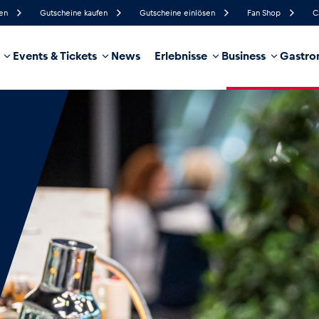
fen
Gutscheine kaufen
Gutscheine einlösen
Fan Shop
C
Events & Tickets
News
Erlebnisse
Business
Gastro
64%
Luftfeuchtigkeit
15 km/h
Windgeschwindigkeit
18%
Regenwahrscheinlichkeit
Nordost
Windrichtung
hrzeug
Business
Glossar