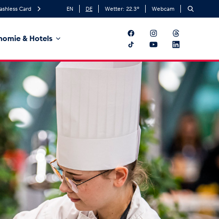
ashless Card
EN
DE
Wetter:
22.3
°
Webcam
nomie & Hotels