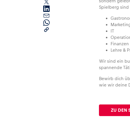
sondern gelebt
Spielberg sind 
Gastrono
Marketin
IT
Operatio
Finanzen
Lehre & P
Seiten
Wir sind ein bu
spannende Täti
Alle anzeigen
Bewirb dich ü
wie wir deine 
ZU DEN