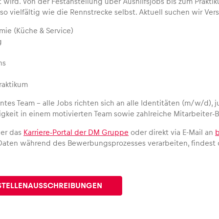
 wird. Von der Festanstellung über Aushilfsjobs bis zum Prakti
so vielfältig wie die Rennstrecke selbst. Aktuell suchen wir Ve
mie (Küche & Service)
g
ns
raktikum
ntes Team – alle Jobs richten sich an alle Identitäten (m/w/d), ju
gkeit in einem motivierten Team sowie zahlreiche Mitarbeiter-B
ber das
Karriere-Portal der DM Gruppe
oder direkt via E-Mail an
Daten während des Bewerbungsprozesses verarbeiten, findest 
 STELLENAUSSCHREIBUNGEN