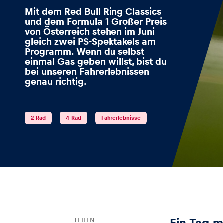
Mit dem Red Bull Ring Classics
und dem Formula 1 Großer Preis
von Österreich stehen im Juni
gleich zwei PS-Spektakels am
Events
Programm. Wenn du selbst
einmal Gas geben willst, bist du
bei unseren Fahrerlebnissen
genau richtig.
Alle anzeigen
2-Rad
4-Rad
Fahrerlebnisse
Erlebnisse
Alle anzeigen
TEILEN
Ein Tag 