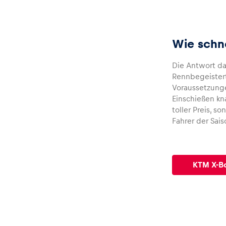
Glossar
Wie schne
Die Antwort d
Alle anzeigen
Rennbegeistert
Voraussetzungen
Einschießen kn
toller Preis, s
Fahrer der Sai
KTM X-B