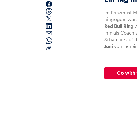
Im Prinzip ist 
hingegen, waru
Red Bull Ring
w
ihm als Coach 
Schau nie auf 
Juni
von Ferná
Seiten
Go with 
Alle anzeigen