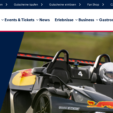
en
Gutscheine kaufen
Gutscheine einlösen
Fan Shop
C
Events & Tickets
News
Erlebnisse
Business
Gastro
59%
Luftfeuchtigkeit
9 km/h
Windgeschwindigkeit
21%
Regenwahrscheinlichkeit
Nordwest
Windrichtung
hrzeug
Business
Glossar