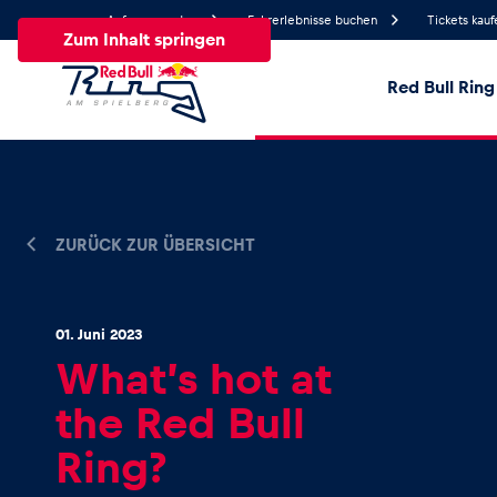
Anfrage senden
Fahrerlebnisse buchen
Tickets kauf
Zum Inhalt springen
Red Bull Ring
24.3°
Temperatur
Alle
News
Events
Erlebnisse
Seiten
Fa
ZURÜCK ZUR ÜBERSICHT
News
01. Juni 2023
What’s hot at
Alle anzeigen
the Red Bull
Ring?