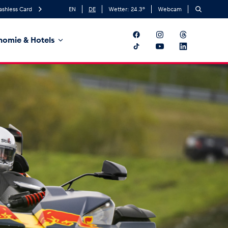
ashless Card
EN
DE
Wetter:
24.3
°
Webcam
nomie & Hotels