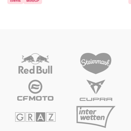
Events
MotoGP