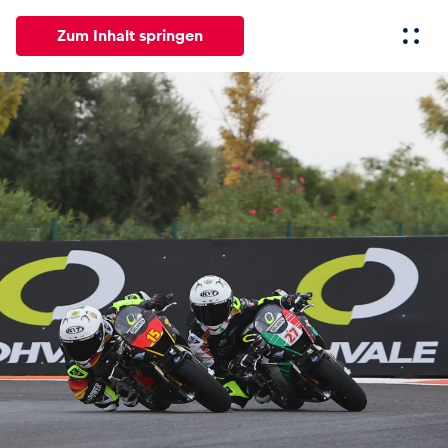
Zum Inhalt springen
Alle
News
Events
Erlebnisse
Seiten
Fahrze
News
Alle anzeigen
Events
Alle anzeigen