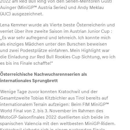
2022 am Red Bull Ring von den Serien-Mentoren Gustl
Auinger (MiniGP™ Austria Series) und Andy Meklau
(AJC) ausgezeichnet.
Glossar
Alle anzeigen
Lena Kemmer wurde als Vierte beste Österreicherin und
verriet über ihre zweite Saison im Austrian Junior Cup :
„Es war sehr aufregend und lehrreich. Ich konnte mich
als einziges Mädchen unter den Burschen beweisen
und zwei Podestplätze einfahren. Mein Highlight war
die Einladung zur Red Bull Rookies Cup Sichtung, wo ich
es bis ins Finale schaffte!“
Österreichische Nachwuchsrennserien als
internationales Sprungbrett
Wenige Tage zuvor konnten Kratochwil und der
Gesamtzweite Tobias Kitzbichler aus Tirol bereits auf
internationalem Terrain aufzeigen: Beim FIM MiniGP™
World Final von 2. bis 3. November im Rahmen des
MotoGP-Saisonfinales 2022 duellierten sich beide im
spanischen Valencia mit den weltbesten MiniGP-Ridern.
Kratochwil sicherte sich in einem packenden Finale