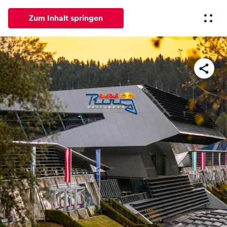
Zum Inhalt springen
Alle
News
Events
Erlebnisse
Seiten
Fahrze
News
Alle anzeigen
Events
Alle anzeigen