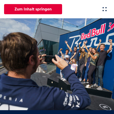
Zum Inhalt springen
Alle
News
Events
Erlebnisse
Seiten
Fahrze
News
Alle anzeigen
Events
Alle anzeigen