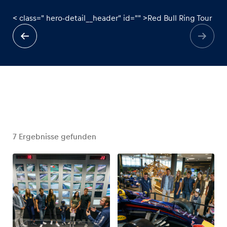
< class=" hero-detail__header" id="" >Red Bull Ring Tour
Erlebnisse
Alle anzeigen
7
Ergebnisse gefunden
Seiten
Alle anzeigen