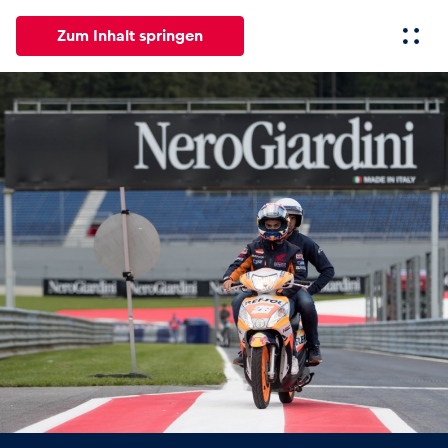
Zum Inhalt springen
Alle
News
Events
Erlebnisse
Seiten
Fahrze
News
Alle anzeigen
Events
Alle anzeigen