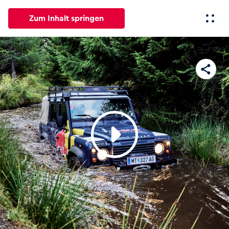
Zum Inhalt springen
Alle
News
Events
Erlebnisse
Seiten
Fahrze
News
Alle anzeigen
Events
Alle anzeigen