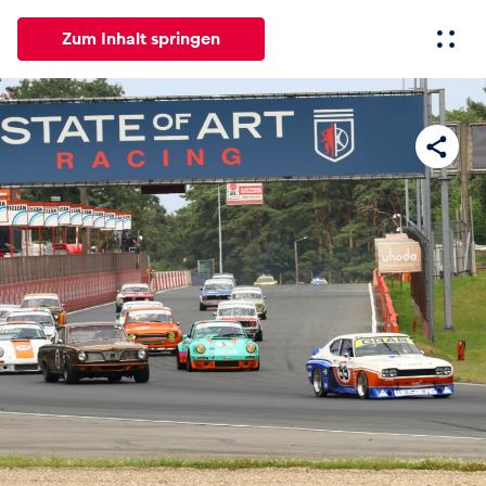
Zum Inhalt springen
Alle
News
Events
Erlebnisse
Seiten
Fahrze
News
Alle anzeigen
Events
Alle anzeigen