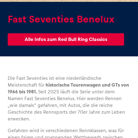
Fast Seventies Benelux
Alle Infos zum Red Bull Ring Classics
Erlebnisse
Alle anzeigen
Die Fast Seventies ist eine niederländische
Meisterschaft für
historische Tourenwagen und GTs von
1966 bis 1981.
Seit 2025 läuft die Serie unter dem
Namen Fast Seventies Benelux. Hier werden Rennen
„wie damals“ gefahren, mit Autos, die
die reiche
Seiten
Geschichte des Rennsports der 70er Jahre zum Leben
Alle anzeigen
erwecken.
Gefahren wird in verschiedenen Rennklassen, was für
einen fairen und spannenden Wettbewerb zwischen