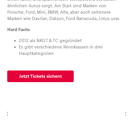
ähnlichen Autos sorgt. Am Start sind Marken von
Porsche, Ford, Mini, BMW, Alfa, aber auch seltenere
Marken wie Davrian, Datsun, Ford Barracuda, Lotus usw.
Fahrzeug
Hard Facts:
Alle anzeigen
2012 als NKGT & TC gegründet
Es gibt verschiedene Rennklassen in drei
Hauptkategorien
Jetzt Tickets sichern
Business
Alle anzeigen