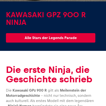
KAWASAKI GPZ 900 R
NINJA
Erlebnisse
Alle Stars der Legends Parade
Alle anzeigen
Die erste Ninja, die
Geschichte schrieb
Seiten
Alle anzeigen
Die
Kawasaki GPz 900 R
gilt als
Meilenstein der
Motorradgeschichte
– nicht nur technisch, sondern
auch kulturell. Als erstes Modell mit dem legendären
„Ninja“-Namen
begründete sie eine neue Ära