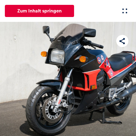
Zum Inhalt springen
Alle
News
Events
Erlebnisse
Seiten
Fahrze
News
Alle anzeigen
Events
Alle anzeigen