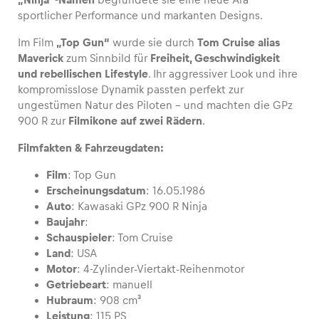
sportlicher Performance und markanten Designs.
Im Film
„Top Gun“
wurde sie durch
Tom Cruise alias
Maverick
zum Sinnbild für
Freiheit, Geschwindigkeit
Fahrzeug
und rebellischen Lifestyle
. Ihr aggressiver Look und ihre
kompromisslose Dynamik passten perfekt zur
Alle anzeigen
ungestümen Natur des Piloten – und machten die GPz
900 R zur
Filmikone auf zwei Rädern
.
Filmfakten & Fahrzeugdaten:
Film
: Top Gun
Erscheinungsdatum
: 16.05.1986
Auto
: Kawasaki GPz 900 R Ninja
Business
Baujahr
:
Alle anzeigen
Schauspieler
: Tom Cruise
Land
: USA
Motor
: 4-Zylinder-Viertakt-Reihenmotor
Getriebeart
: manuell
Hubraum
: 908 cm³
Leistung
: 115 PS