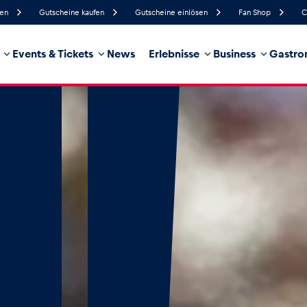
fen
Gutscheine kaufen
Gutscheine einlösen
Fan Shop
C
Events & Tickets
News
Erlebnisse
Business
Gastro
84%
Luftfeuchtigkeit
10 km/h
Windgeschwindigkei
100%
Regenwahrscheinlichkeit
Süd
Windrichtung
hrzeug
Business
Glossar