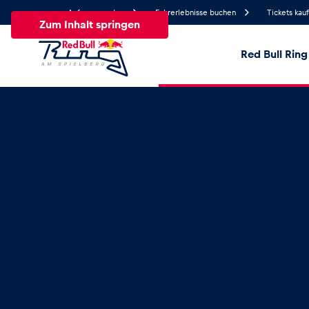
Anfrage senden
Fahrerlebnisse buchen
Tickets kau
Zum Inhalt springen
Red Bull Ring
18.8°
Temperatur
Alle
News
Events
Erlebnisse
Seiten
Fa
News
Alle anzeigen