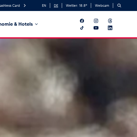
ashless Card
EN
DE
Wetter:
18.8
°
Webcam
nomie & Hotels
t