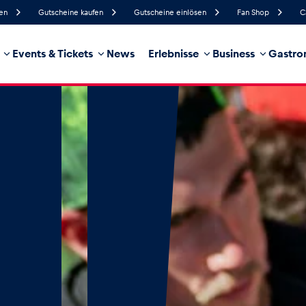
fen
Gutscheine kaufen
Gutscheine einlösen
Fan Shop
C
Events & Tickets
News
Erlebnisse
Business
Gastro
39%
Luftfeuchtigkeit
15 km/h
Windgeschwindigkeit
0%
Regenwahrscheinlichkeit
Ost
Windrichtung
hrzeug
Business
Glossar