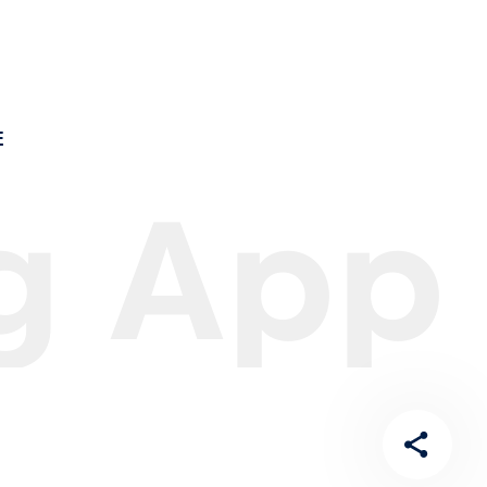
E
ng App