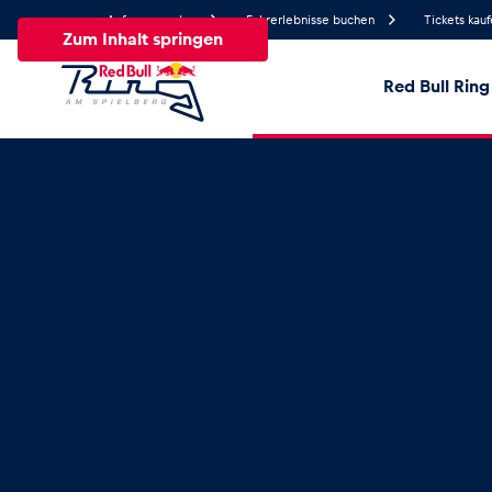
Anfrage senden
Fahrerlebnisse buchen
Tickets kau
Zum Inhalt springen
Red Bull Ring
29.5°
Temperatur
Alle
News
Events
Erlebnisse
Seiten
Fa
News
Alle anzeigen