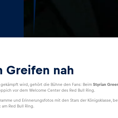
m Greifen nah
 gekämpft wird, gehört die Bühne den Fans: Beim
Styrian Gree
ppich vor dem Welcome Center des Red Bull Ring.
amme und Erinnerungsfotos mit den Stars der Königsklasse, b
am Red Bull Ring.