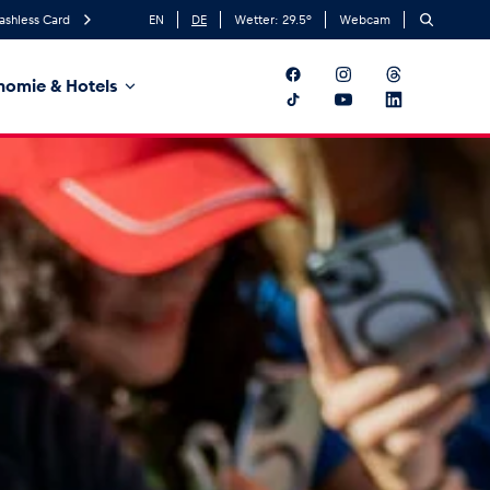
ashless Card
EN
DE
Wetter:
29.5
°
Webcam
nomie & Hotels