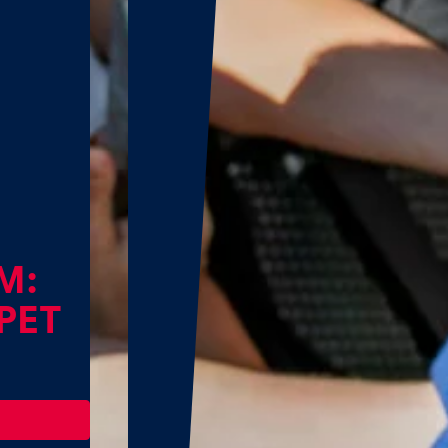
M:
PET