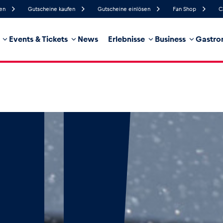
fen
Gutscheine kaufen
Gutscheine einlösen
Fan Shop
C
Events & Tickets
News
Erlebnisse
Business
Gastro
44%
Luftfeuchtigkeit
15 km/h
Windgeschwindigkeit
0%
Regenwahrscheinlichkeit
Nordost
Windrichtung
hrzeug
Business
Glossar