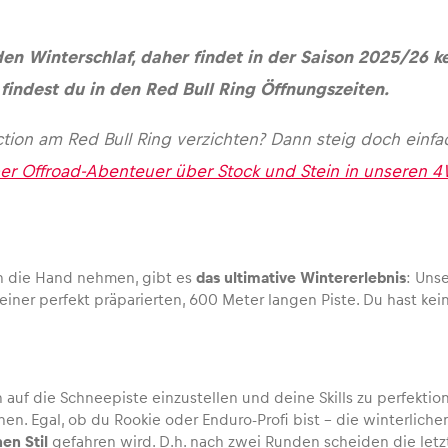
en Winterschlaf, daher findet in der Saison 2025/26 k
findest du in den Red Bull Ring Öffnungszeiten.
ction am Red Bull Ring verzichten? Dann steig doch einfa
ber Offroad-Abenteuer über Stock und Stein in unseren
 in die Hand nehmen, gibt es
das ultimative Wintererlebnis
: Uns
iner perfekt präparierten, 600 Meter langen Piste. Du hast kein
uf die Schneepiste einzustellen und deine Skills zu perfektionie
n. Egal, ob du Rookie oder Enduro-Profi bist – die winterlic
en Stil
gefahren wird. D.h. nach zwei Runden scheiden die letz