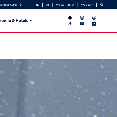
ashless Card
EN
DE
Wetter:
28.2
°
Webcam
nomie & Hotels