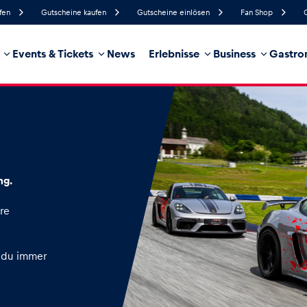
fen
Gutscheine kaufen
Gutscheine einlösen
Fan Shop
Events & Tickets
News
Erlebnisse
Business
Gastro
91%
Luftfeuchtigkeit
5 km/h
Windgeschwindigkeit
100%
Regenwahrscheinlichkeit
Süd
Windrichtung
hrzeug
Business
Glossar
ng.
re
 du immer