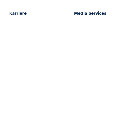
Karriere
Media Services
Nachhaltigkeit
Downloads
AGB
Impressum
Anreise & Parken