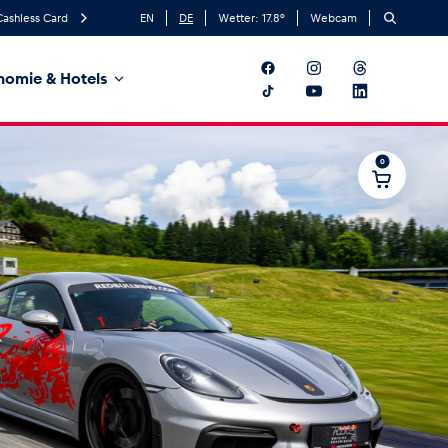
Cashless Card
EN
DE
Wetter:
17.8
°
Webcam
nomie & Hotels
0