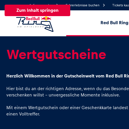
Anfrage senden
Fahrerlebnisse buchen
Tickets kau
Zum Inhalt springen
Red Bull Ring
17.8°
Temperatur
Wertgutscheine
Alle
News
Events
Erlebnisse
Seiten
Fa
Herzlich Willkommen in der Gutscheinwelt vom Red Bull Ri
News
Hier bist du an der richtigen Adresse, wenn du das Besonde
verschenken willst – unvergessliche Momente inklusive.
Alle anzeigen
Mit einem Wertgutschein oder einer Geschenkkarte landest
einen Volltreffer.