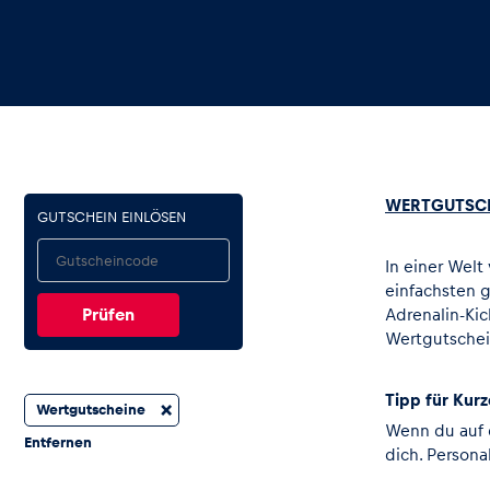
Events
Alle anzeigen
WERTGUTSCH
GUTSCHEIN EINLÖSEN
In einer Welt
einfachsten 
Adrenalin-Kic
Wertgutschei
Erlebnisse
Tipp für Kur
×
Wertgutscheine
Wenn du auf d
Entfernen
dich. Persona
Alle anzeigen