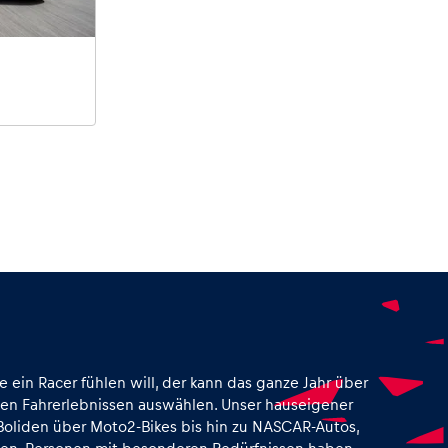
ie ein Racer fühlen will, der kann das ganze Jahr über
igen Fahrerlebnissen auswählen. Unser hauseigener
Boliden über Moto2-Bikes bis hin zu NASCAR-Autos,