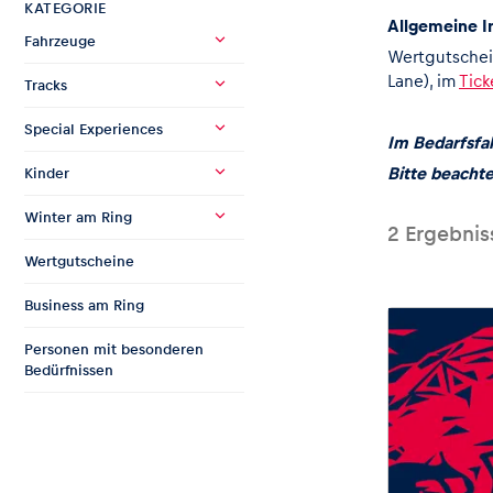
KATEGORIE
Allgemeine I
Fahrzeuge
Wertgutschei
Lane
), im
Tick
Tracks
Special Experiences
Im Bedarfsfa
Bitte beacht
Kinder
Seiten
Winter am Ring
2
Ergebnis
Wertgutscheine
Alle anzeigen
Business am Ring
Personen mit besonderen
Bedürfnissen