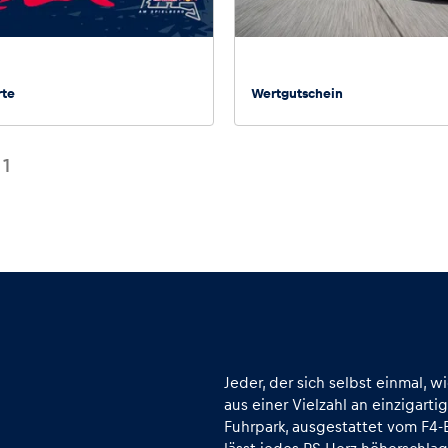
rte
Wertgutschein
n
1
Jeder, der sich selbst einmal, w
aus einer Vielzahl an einzigart
Fuhrpark, ausgestattet vom F4-