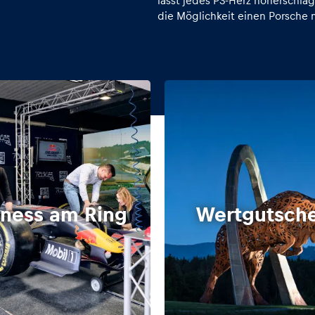
lässt jedes PS-Herz höherschl
die Möglichkeit einen Porsche
iness am Ring
Wertgutsch