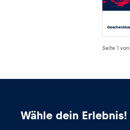
Fahrzeug
Alle anzeigen
Geschenkka
Seite
1
vo
Business
Alle anzeigen
Wähle dein Erlebnis!