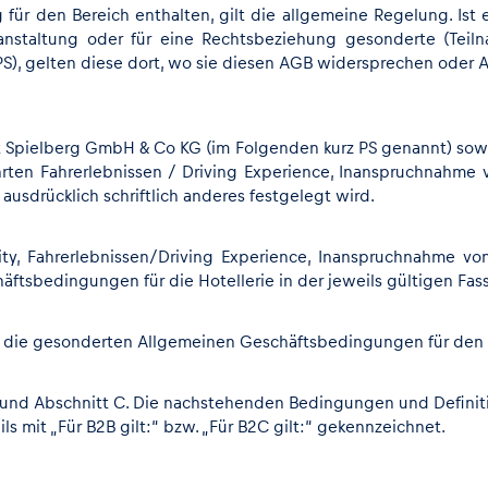
 den Bereich enthalten, gilt die allgemeine Regelung. Ist ei
anstaltung oder für eine Rechtsbeziehung gesonderte (Teiln
er PS), gelten diese dort, wo sie diesen AGB widersprechen ode
t Spielberg GmbH & Co KG (im Folgenden kurz PS genannt) sowi
hrten Fahrerlebnissen / Driving Experience, Inanspruchnahme
usdrücklich schriftlich anderes festgelegt wird.
ity, Fahrerlebnissen/Driving Experience, Inanspruchnahme v
ftsbedingungen für die Hotellerie in der jeweils gültigen Fas
 die gesonderten Allgemeinen Geschäftsbedingungen für den Gu
 B und Abschnitt C. Die nachstehenden Bedingungen und Defin
ls mit „Für B2B gilt:“ bzw. „Für B2C gilt:“ gekennzeichnet.