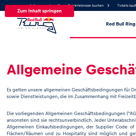
Anfrage senden
Fahrerlebnisse buchen
Tickets kau
Zum Inhalt springen
Red Bull Ring
28.2°
Temperatur
Alle
News
Events
Erlebnisse
Seiten
Fa
Allgemeine Geschä
News
Es gelten unsere allgemeinen Geschäftsbedingungen für Dri
sowie Dienstleistungen, die im Zusammenhang mit Freizeit
Alle anzeigen
Die vorliegenden Allgemeinen Geschäftsbedingungen ("AGB") 
ansonsten sind sie rechtsunverbindlich. Jeder Unterabschn
Allgemeinen Einkaufsbedingungen, der Supplier Code of 
Flächen/Räumen und zu Hospitality sind möglich und gel