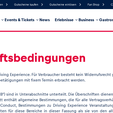
fen
Gutscheine kaufen
Gutscheine einlösen
Fan Shop
C
Events & Tickets
News
Erlebnisse
Business
Gastro
44%
Luftfeuchtigkeit
15 km/h
Windgeschwindigkeit
0%
Regenwahrscheinlichkeit
Nordost
Windrichtung
hrzeug
Business
Glossar
ftsbedingungen
ving Experience. Für Verbraucher besteht kein Widerrufsrecht 
betätigungen mit fixem Termin erbracht werden.
sind in Unterabschnitte unterteilt. Die Überschriften dienen l
itt enthält allgemeine Bestimmungen, die für alle Vertragsver
Conduct, Bestimmungen zu Driving Experience Veranstaltun
ten für diese Bereiche in dieser Fassung als sie von den