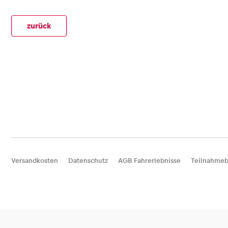
zurück
Glossar
Alle anzeigen
Versandkosten
Datenschutz
AGB Fahrerlebnisse
Teilnahmeb