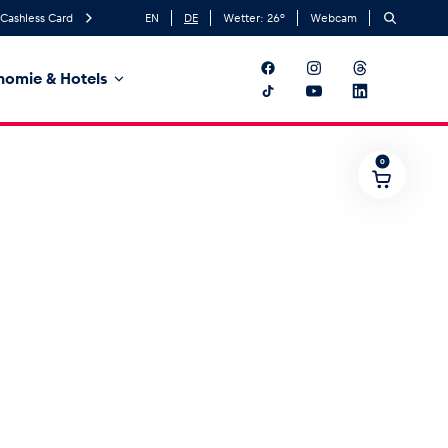
Cashless Card
EN
DE
Wetter:
26
°
Webcam
nomie & Hotels
0