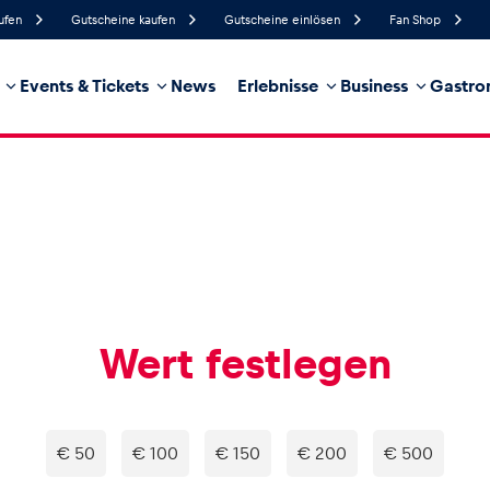
ufen
Gutscheine kaufen
Gutscheine einlösen
Fan Shop
Events & Tickets
News
Erlebnisse
Business
Gastro
44%
Luftfeuchtigkeit
8 km/h
Windgeschwindigkeit
18%
Regenwahrscheinlichkeit
Ost
Windrichtung
hrzeug
Business
Glossar
Wert festlegen
€ 50
€ 100
€ 150
€ 200
€ 500