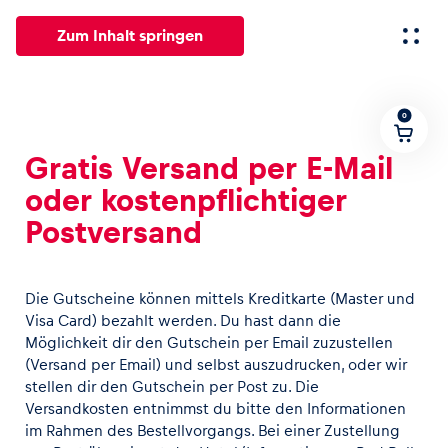
Zum Inhalt springen
0
Alle
News
Events
Erlebnisse
Seiten
Fahrze
Gratis Versand per E-Mail
oder kostenpflichtiger
News
Postversand
Alle anzeigen
Die Gutscheine können mittels Kreditkarte (Master und
Visa Card) bezahlt werden. Du hast dann die
Möglichkeit dir den Gutschein per Email zuzustellen
(Versand per Email) und selbst auszudrucken, oder wir
stellen dir den Gutschein per Post zu. Die
Events
Versandkosten entnimmst du bitte den Informationen
Alle anzeigen
im Rahmen des Bestellvorgangs. Bei einer Zustellung