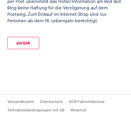
per Post übernimmt das Hotel/Information am Red Bull
Ring keine Haftung für die Verzögerung auf dem
Postweg. Zum Einkauf im Internet-Shop sind nur
Personen ab dem 18. Lebensjahr berechtigt.
zurück
Erlebnisse
Alle anzeigen
Versandkosten
Datenschutz
AGB Fahrerlebnisse
Seiten
Teilnahmebedingungen mit SB
Widerruf
Alle anzeigen