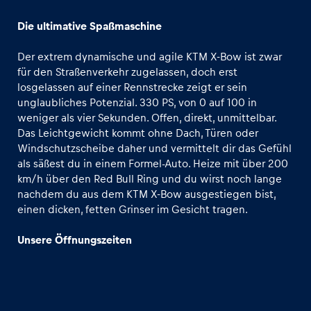
NASCAR
Die ultimative Spaßmaschine
Formel 4
Der extrem dynamische und agile KTM X-Bow ist zwar
Formel Renault 3.5
für den Straßenverkehr zugelassen, doch erst
Kart
losgelassen auf einer Rennstrecke zeigt er sein
unglaubliches Potenzial. 330 PS, von 0 auf 100 in
Erlebnisse
INEOS Grenadier
weniger als vier Sekunden. Offen, direkt, unmittelbar.
Alle anzeigen
Land Rover Defender
Das Leichtgewicht kommt ohne Dach, Türen oder
Windschutzscheibe daher und vermittelt dir das Gefühl
CFMOTO Offroad-Buggy
als säßest du in einem Formel-Auto. Heize mit über 200
Onroad eigenes Fahrzeug
km/h über den Red Bull Ring und du wirst noch lange
nachdem du aus dem KTM X-Bow ausgestiegen bist,
Offroad eigenes Fahrzeug
einen dicken, fetten Grinser im Gesicht tragen.
KTM Street Bike Selection
Unsere Öffnungszeiten
Seiten
Moto2
Alle anzeigen
Ohvale MiniGP
KTM Enduro Bike Selection