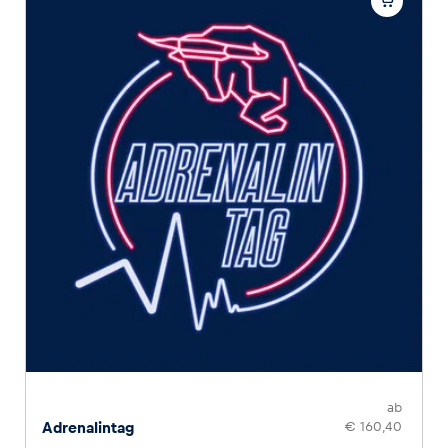
ab
Adrenalintag
€ 160,40