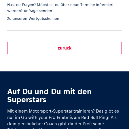
Hast du Fragen? Möchtest du über neue Termine informiert
werden?
Anfrage senden
Zu unseren
Wertgutscheinen
Fahrzeug
Alle anzeigen
zurück
Business
Auf Du und Du mit den
Alle anzeigen
Superstars
Mit einem Motorsport-Superstar trainieren? Das gibt es
nur im Go with your Pro-Erlebnis am Red Bull Ring! Als
dein persönlicher Coach gibt dir der Profi seine