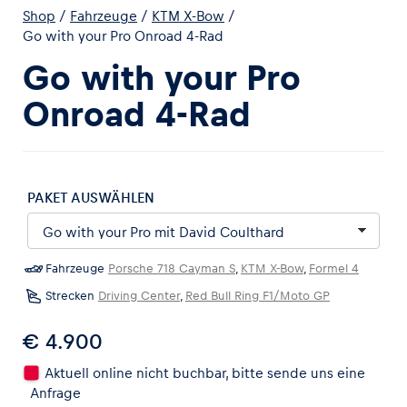
Shop
/
Fahrzeuge
/
KTM X-Bow
/
Go with your Pro Onroad 4-Rad
Go with your Pro
Onroad 4-Rad
Erlebnisse
Alle anzeigen
PAKET AUSWÄHLEN
Fahrzeuge
Porsche 718 Cayman S
,
KTM X-Bow
,
Formel 4
Strecken
Driving Center
,
Red Bull Ring F1/Moto GP
Seiten
€ 4.900
Alle anzeigen
Aktuell online nicht buchbar, bitte sende uns eine
Anfrage