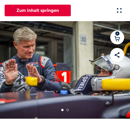
Zum Inhalt springen
0
Alle
News
Events
Erlebnisse
Seiten
Fahrze
News
Alle anzeigen
Events
Alle anzeigen