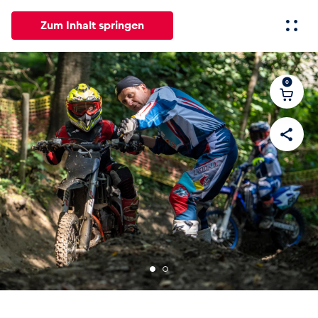
Zum Inhalt springen
0
Alle
News
Events
Erlebnisse
Seiten
Fahrze
News
Alle anzeigen
Events
Alle anzeigen