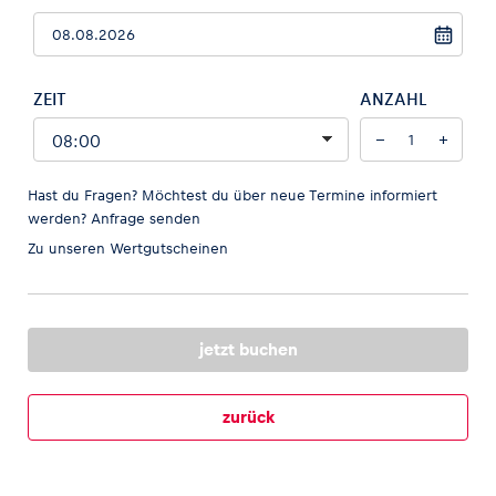
ZEIT
ANZAHL
Fahrzeug
−
+
Alle anzeigen
Hast du Fragen? Möchtest du über neue Termine informiert
werden?
Anfrage senden
Zu unseren
Wertgutscheinen
Business
jetzt buchen
Alle anzeigen
zurück