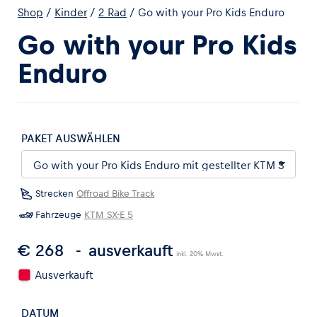
Shop
/
Kinder
/
2 Rad
/
Go with your Pro Kids Enduro
Go with your Pro Kids
Enduro
Erlebnisse
Alle anzeigen
PAKET AUSWÄHLEN
Strecken
Offroad Bike Track
Fahrzeuge
KTM SX-E 5
€ 268
ausverkauft
Seiten
inkl. 20% Mwst.
Alle anzeigen
Ausverkauft
DATUM