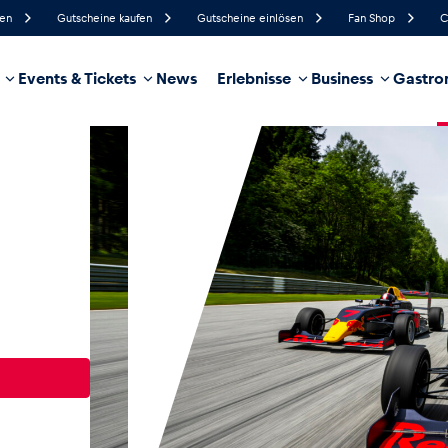
fen
Gutscheine kaufen
Gutscheine einlösen
Fan Shop
C
Events & Tickets
News
Erlebnisse
Business
Gastro
88%
Luftfeuchtigkeit
5 km/h
Windgeschwindigkeit
35%
Regenwahrscheinlichkeit
Nordwest
Windrichtung
hrzeug
Business
Glossar