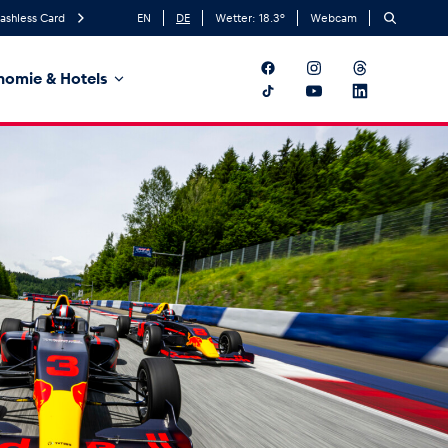
ashless Card
EN
DE
Wetter:
18.3
°
Webcam
nomie & Hotels