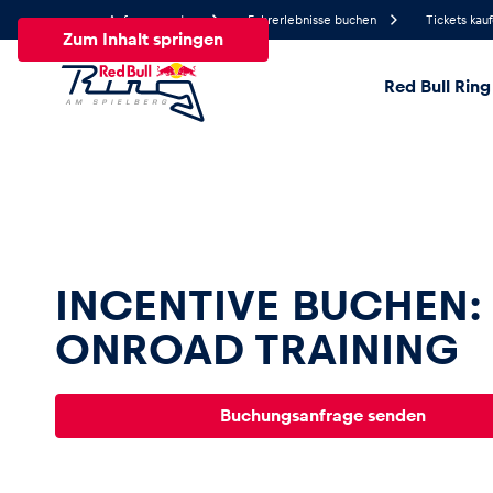
Anfrage senden
Fahrerlebnisse buchen
Tickets kau
Zum Inhalt springen
Red Bull Ring
18.3°
Temperatur
Alle
News
Events
Erlebnisse
Seiten
Fa
INCENTIVE BUCHEN:
News
ONROAD TRAINING
Alle anzeigen
Buchungsanfrage senden