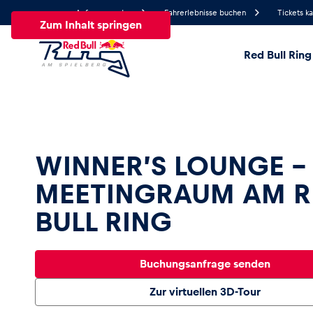
Anfrage senden
Fahrerlebnisse buchen
Tickets k
Zum Inhalt springen
Red Bull Ring
18°
Temperatur
Alle
News
Events
Erlebnisse
Seiten
Fa
WINNER’S LOUNGE –
MEETINGRAUM AM R
News
BULL RING
Alle anzeigen
Buchungsanfrage senden
Zur virtuellen 3D-Tour