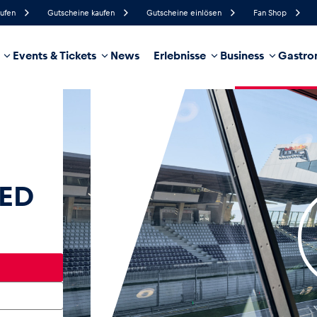
aufen
Gutscheine kaufen
Gutscheine einlösen
Fan Shop
Events & Tickets
News
Erlebnisse
Business
Gastro
94%
Luftfeuchtigkeit
7 km/h
Windgeschwindigkeit
44%
Regenwahrscheinlichkeit
Südöst
Windrichtung
hrzeug
Business
Glossar
ED