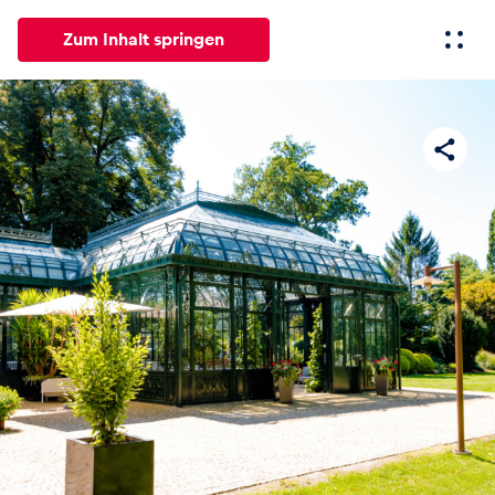
Zum Inhalt springen
Alle
News
Events
Erlebnisse
Seiten
Fahrze
News
Alle anzeigen
Events
Alle anzeigen