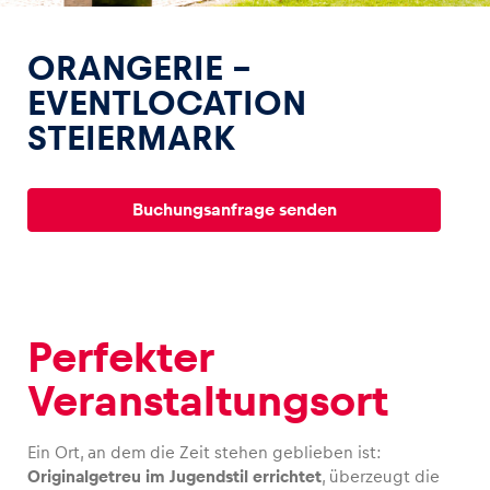
ORANGERIE –
EVENTLOCATION
STEIERMARK
Erlebnisse
Alle anzeigen
Buchungsanfrage senden
Perfekter
Seiten
Veranstaltungsort
Alle anzeigen
Ein Ort, an dem die Zeit stehen geblieben ist:
Originalgetreu im Jugendstil errichtet
, überzeugt die