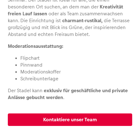
besonderen Ort suchen, an dem man der
Kreativität
freien Lauf lassen
oder als Team zusammenwachsen
kann. Die Einrichtung ist
charmant-rustikal,
die Terrasse
großzügig und mit Blick ins Grüne, der inspirierenden
Fahrzeug
Abstand und echten Freiraum bietet.
Alle anzeigen
Moderationsausstattung:
Flipchart
Pinnwand
Moderationskoffer
Schreibunterlage
Der Stadel kann
exklusiv für geschäftliche und private
Business
Anlässe gebucht werden
.
Alle anzeigen
Kontaktiere unser Team