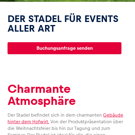
DER STADEL FÜR EVENTS
ALLER ART
Erlebnisse
Buchungsanfrage senden
Alle anzeigen
Charmante
Atmosphäre
Seiten
Alle anzeigen
Der Stadel befindet sich in dem charmanten
Gebäude
hinter dem Hofwirt.
Von der Produktpräsentation über
die Weihnachtsfeier bis hin zur Tagung und zum
Seminar: Der Stadel ist ideal für alle, die einen