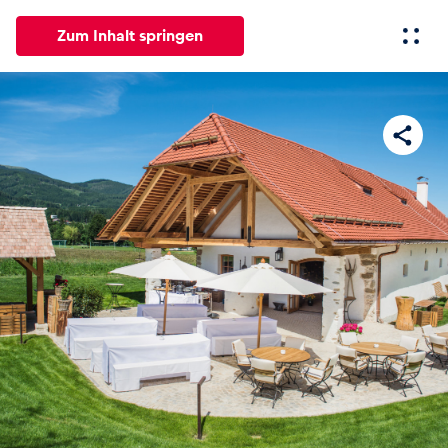
Zum Inhalt springen
Alle
News
Events
Erlebnisse
Seiten
Fahrze
News
Alle anzeigen
Events
Alle anzeigen