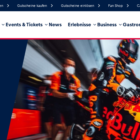
en
Gutscheine kaufen
Gutscheine einlösen
Fan Shop
C
Events & Tickets
News
Erlebnisse
Business
Gastro
59%
Luftfeuchtigkeit
24 km/h
Windgeschwindigkeit
35%
Regenwahrscheinlichkeit
West
Windrichtung
hrzeug
Business
Glossar