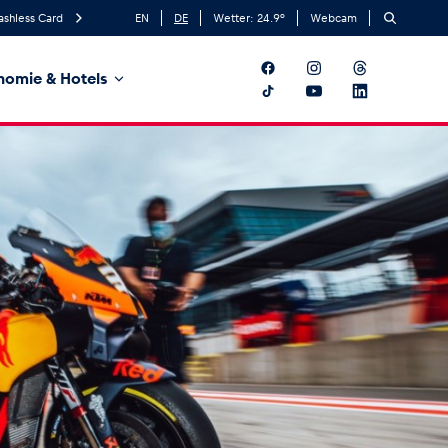
ashless Card
EN
DE
Wetter:
24.9
°
Webcam
nomie & Hotels