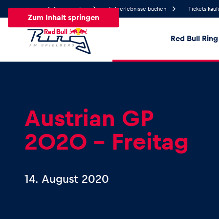
Anfrage senden
Fahrerlebnisse buchen
Tickets kauf
Zum Inhalt springen
Red Bull Ring
24.9°
Temperatur
Alle
News
Events
Erlebnisse
Seiten
Fa
Austrian GP
2020 - Freitag
News
Alle anzeigen
14. August 2020