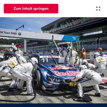
Zum Inhalt springen
Alle
News
Events
Erlebnisse
Seiten
Fahrze
News
Alle anzeigen
Events
Alle anzeigen