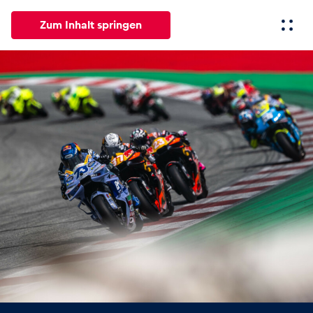
Zum Inhalt springen
Alle
News
Events
Erlebnisse
Seiten
Fahrze
News
Alle anzeigen
Events
Alle anzeigen