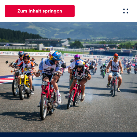
Zum Inhalt springen
Alle
News
Events
Erlebnisse
Seiten
Fahrze
News
Alle anzeigen
Events
Alle anzeigen